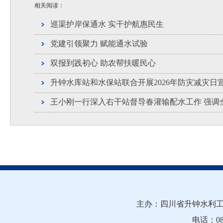
相关阅读：
巡渠护岸保通水 实干护航惠民生
党建引领聚力 赋能通水试验
双报到践初心 助农帮扶暖民心
升钟水库站和水保站联合开展2026年防灾减灾日
王小刚一行深入右干站督导春灌输配水工作 强调
主办：四川省升钟水利工
电话：081