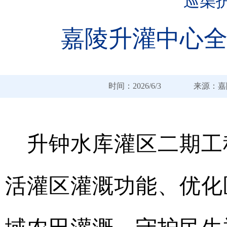
巡渠
嘉陵升灌中心
时间：2026/6/3 来
升钟水库灌区二期工
活灌区灌溉功能、优化