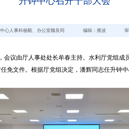
升钟中心召开干部大会
来源：中心人事科杨毅、办公室魏良同 编辑：雍波 审稿
会，会议由厅人事处处长牟春主持。水利厅党组成
厅任免文件。根据厅党组决定，潘辉同志任升钟中