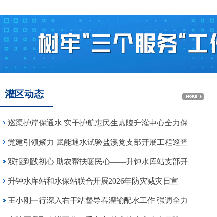
灌区动态
巡渠护岸保通水 实干护航惠民生嘉陵升灌中心全力保
党建引领聚力 赋能通水试验盐溪党支部开展工程巡查
双报到践初心 助农帮扶暖民心——升钟水库站支部开
升钟水库站和水保站联合开展2026年防灾减灾日宣
王小刚一行深入右干站督导春灌输配水工作 强调全力